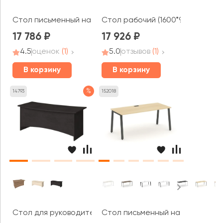
Стол письменный на П-образном каркасе 1380x800x750 
Стол рабочий (1600*900*750) 4
17 786
17 926
4.5
оценок
(1)
5.0
отзывов
(1)
В корзину
В корзину
%
14793
152018
Стол для руководителя 1600x920x765 Фёст / First
Стол письменный на А-образном