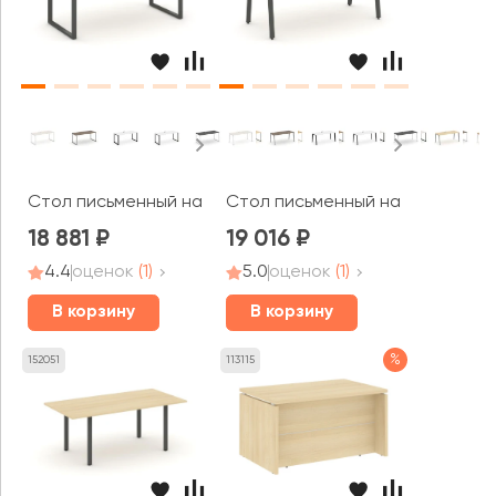
Стол письменный на О-образном каркасе 1380x700x750 
Стол письменный на А-образном
18 881
19 016
4.4
оценок
(1)
5.0
оценок
(1)
В корзину
В корзину
%
152051
113115