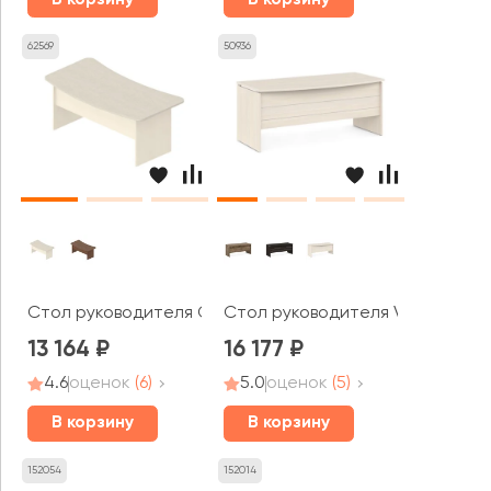
62569
50936
Стол руководителя G-110 Гамма
Стол руководителя V-28 Vasan
13 164
16 177
4.6
оценок
(6)
5.0
оценок
(5)
В корзину
В корзину
152054
152014