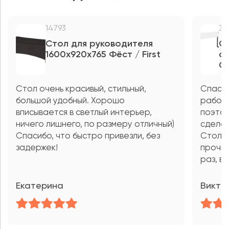
14793
36
Стол для руководителя
С
1600x920x765 Фёст / First
о
Он
Стол очень красивый, стильный,
Спасиб
большой удобный. Хорошо
рабочи
вписывается в светлый интерьер,
поэтом
ничего лишнего, по размеру отличный)
сделан
Спасибо, что быстро привезли, без
Стол к
задержек!
прочны
раз, в
Екатерина
Викто