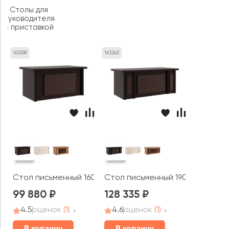
Столы для
руководителя
с приставкой
163259
163262
Стол письменный 160x90x78 Монза / Monza
Стол письменный 190x90x78 Мо
99 880
128 335
4.5
оценок
(1)
4.6
оценок
(1)
В корзину
В корзину