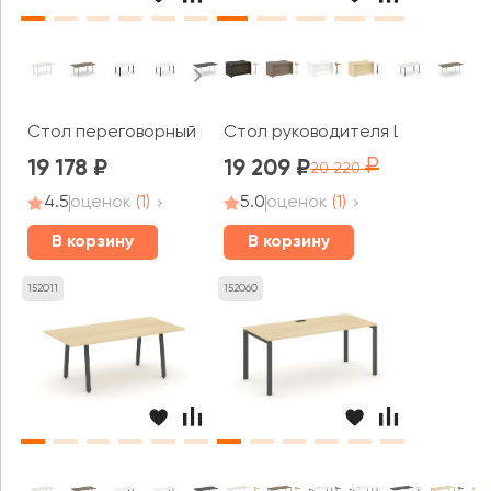
Стол переговорный на П-образном каркасе без лючка 1
Стол руководителя LT.A-14 1400
19 178
19 209
20 220
4.5
оценок
(1)
5.0
оценок
(1)
В корзину
В корзину
152011
152060