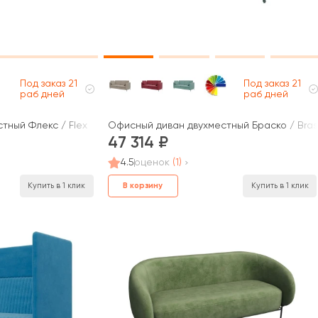
Под заказ 21
Под заказ 21
раб дней
раб дней
тный Флекс / Flex
Офисный диван двухместный Браско / Bra
47 314
4.5
оценок
(1)
В корзину
Купить в 1 клик
Купить в 1 клик