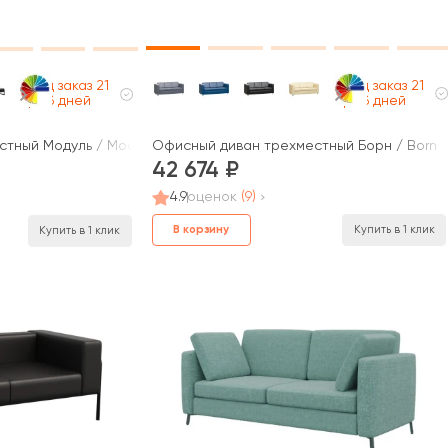
Под заказ 21
Под заказ 21
раб дней
раб дней
Офисный диван трехместный Борн / Born
стный Модуль / Module
42 674
4.9
оценок
(9)
В корзину
Купить в 1 клик
Купить в 1 клик