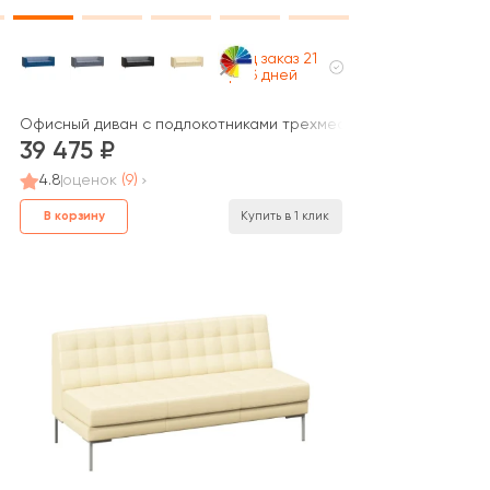
Под заказ 21
раб дней
est
Офисный диван с подлокотниками трехместный Прайм / Prim
39 475
4.8
оценок
(9)
В корзину
Купить в 1 клик