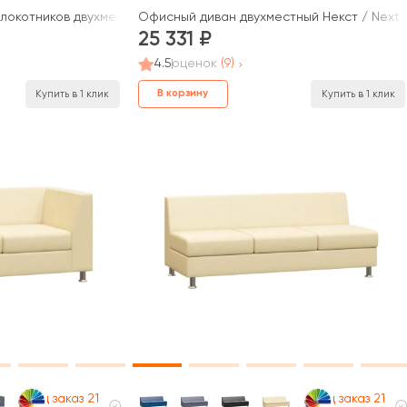
локотников двухместный Прайм / Prime
Офисный диван двухместный Некст / Next
25 331
4.5
оценок
(9)
В корзину
Купить в 1 клик
Купить в 1 клик
Под заказ 21
Под заказ 21