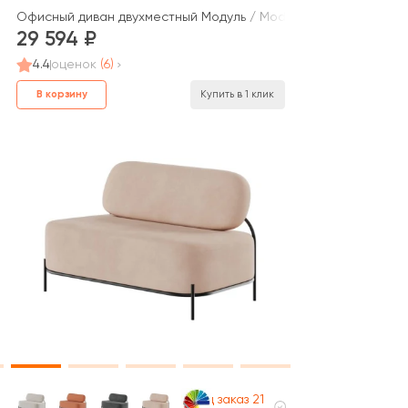
Офисный диван двухместный Модуль / Module
29 594
4.4
оценок
(6)
В корзину
Купить в 1 клик
Под заказ 21