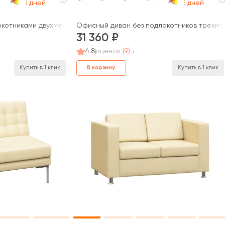
раб дней
раб дней
котниками двухместный Прайм / Prime
Офисный диван без подлокотников трехме
31 360
4.8
оценок
(9)
В корзину
Купить в 1 клик
Купить в 1 клик