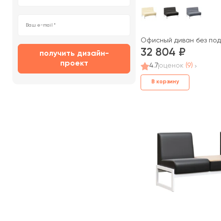
Офисный диван без под
32 804
получить дизайн-
проект
4.7
оценок
(9)
В корзину