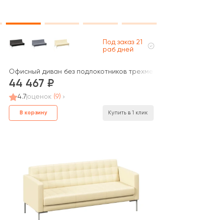
Под заказ 21
раб дней
Офисный диван без подлокотников трехместный Форест / For
44 467
4.7
оценок
(9)
В корзину
Купить в 1 клик