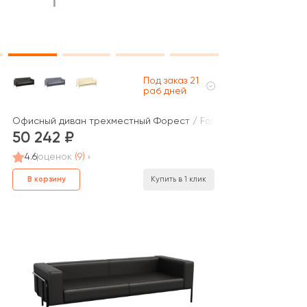
Под заказ 21
раб дней
sco
Офисный диван трехместный Форест / Forest
50 242
4.6
оценок
(9)
В корзину
Купить в 1 клик