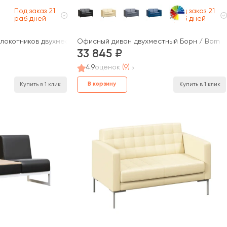
Под заказ 21
Под заказ 21
раб дней
раб дней
локотников двухместный Форест / Forest
Офисный диван двухместный Борн / Born
33 845
4.9
оценок
(9)
В корзину
Купить в 1 клик
Купить в 1 клик