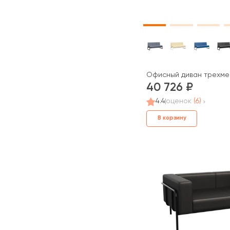
Офисный диван трехме
40 726
4.4
оценок
(6)
В корзину