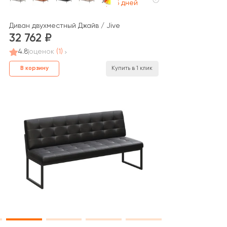
раб дней
стный Прайм / Prime
Диван двухместный Джайв / Jive
32 762
4.8
оценок
(1)
В корзину
Купить в 1 клик