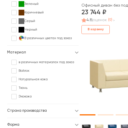
Зеленый
Офисный диван без под
23 744
Коричневый
4.8
оценок
(9)
Серый
В корзину
Черный
В различных цветах под заказ
Материал
в различных материалах под заказ
Войлок
Натуральная кожа
Ткань
Экокожа
Страна производства
Форма