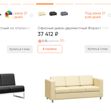
Под заказ 21
Под заказ 21
раб дней
раб дней
Офисный диван двухместный Форест / For
тный со столиком универсальный Модуль / Module
37 412
4.6
оценок
(9)
В корзину
Купить в 1 клик
Купить в 1 клик