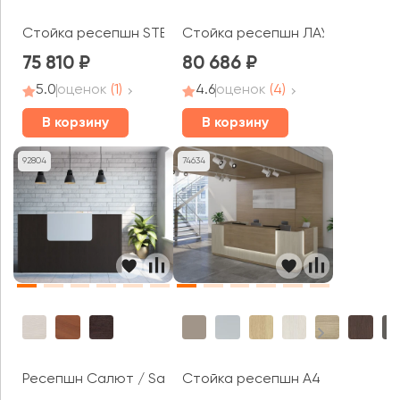
Стойка ресепшн STEEL
Стойка ресепшн ЛАУНЖ / LOU
75 810
80 686
5.0
оценок
(1)
4.6
оценок
(4)
В корзину
В корзину
92804
74634
Стойка ресепшн A4
Ресепшн Салют / Salute