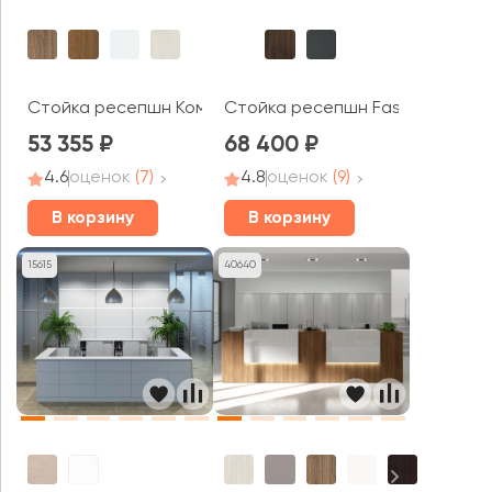
Стойка ресепшн Комфорт
Стойка ресепшн Fasta
53 355
68 400
4.6
оценок
(7)
4.8
оценок
(9)
В корзину
В корзину
15615
40640