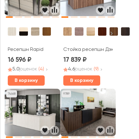
Ресепшн Rapid
Стойка ресепшн Дэкс / Dex
16 596
17 839
5.0
оценок
(4)
4.6
оценок
(9)
В корзину
В корзину
74668
9789