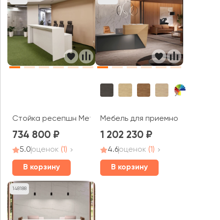
Стойка ресепшн Meta Extra Long
Мебель для приемной Niu
734 800
1 202 230
5.0
оценок
(1)
4.6
оценок
(1)
В корзину
В корзину
148188