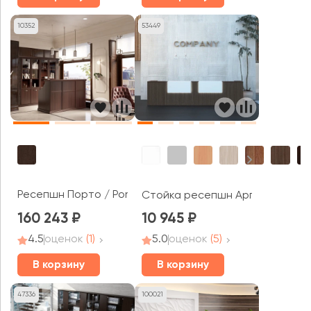
10352
53449
Ресепшн Порто / Porto
Стойка ресепшн Арго Техно Ре
160 243
10 945
4.5
оценок
(1)
5.0
оценок
(5)
В корзину
В корзину
47336
100021