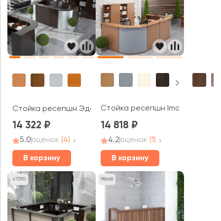
Стойка ресепшн Imago Р
Стойка ресепшн Эдем
14 322
14 818
5.0
оценок
(4)
4.2
оценок
(1)
В корзину
В корзину
47390
98668