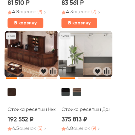
81 510
83 561
4.8
оценок
(9)
4.3
оценок
(7)
В корзину
В корзину
51556
92783
Стойка ресепшн Нью Интер / New Inter
Стойка ресепшн Дали / Dali ш
192 552
375 813
4.5
оценок
(5)
4.8
оценок
(9)