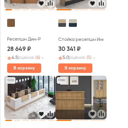
Ресепшн Дин-Р
Стойка ресепшн Инновация
28 649
30 341
4.5
оценок
(6)
5.0
оценок
(5)
В корзину
В корзину
15233
99385