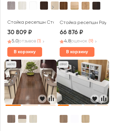
Стойка ресепшн Стайл Систем / Style System
Стойка ресепшн Раут / Raut
30 809
66 876
5.0
отзывов
(1)
4.8
оценок
(9)
В корзину
В корзину
66010
65960