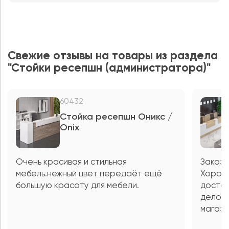
Свежие отзывы на товары из раздела
"Стойки ресепшн (администратора)"
60432
Стойка ресепшн Оникс /
Onix
Очень красивая и стильная
Заказы
мебель.нежный цвет передаёт ещё
Хорошо
большую красоту для мебели.
достав
дело с
магази