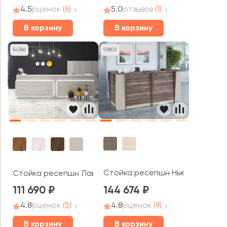
4.5
оценок
(6)
5.0
отзывов
(1)
В корзину
В корзину
54386
92802
Стойка ресепшн Нью Лайн / Ne
Стойка ресепшн Лавана / Lavana
111 690
144 674
4.8
оценок
(5)
4.8
оценок
(9)
В корзину
В корзину