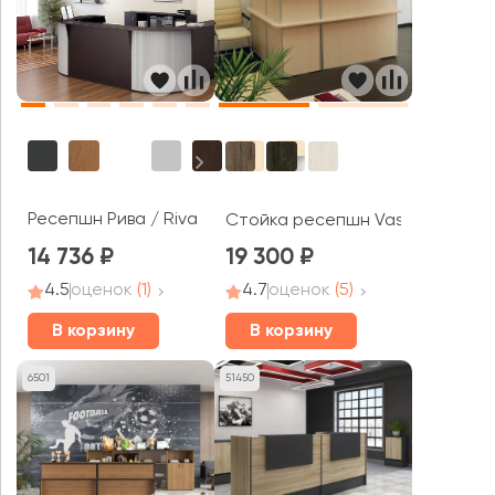
Ресепшн Рива / Riva
Стойка ресепшн Vasanta
14 736
19 300
4.5
оценок
(1)
4.7
оценок
(5)
В корзину
В корзину
6501
51450