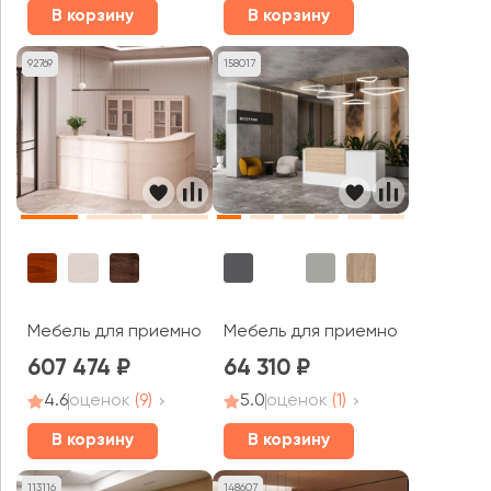
В корзину
В корзину
92769
158017
Мебель для приемной Берн / Bern
Мебель для приемной Квадро /
607 474
64 310
4.6
оценок
(9)
5.0
оценок
(1)
В корзину
В корзину
113116
148607